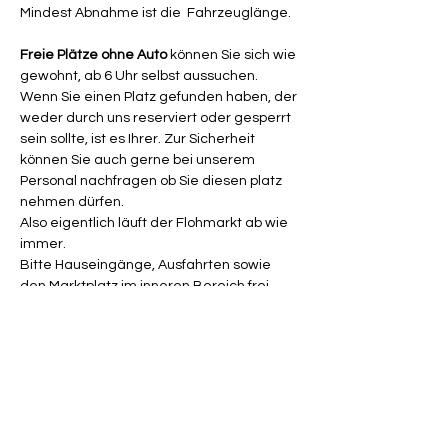
Mindest Abnahme ist die  Fahrzeuglänge.
Freie Plätze ohne Auto 
können Sie sich wie 
gewohnt, ab 6 Uhr selbst aussuchen.
Wenn Sie einen Platz gefunden haben, der 
weder durch uns reserviert oder gesperrt 
sein sollte, ist es Ihrer. Zur Sicherheit 
können Sie auch gerne bei unserem 
Personal nachfragen ob Sie diesen platz 
nehmen dürfen.
Also eigentlich läuft der Flohmarkt ab wie 
immer.
Bitte Hauseingänge, Ausfahrten sowie 
den Marktplatz im inneren Bereich frei 
lassen! ( siehe Lagepläne)
Lagepläne zum Flohmarkt finde Sie auf 
unserer Webseite: 
www.kiel-flohmarkt.de
Wir freuen uns herzlich, auf alle Aussteller 
und Besucher.
Lagepläne für den Flohmarkt bitte klicken 